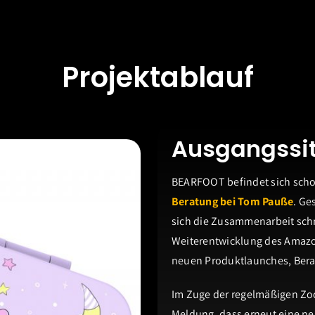
Projektablauf
Ausgangssit
BEARFOOT befindet sich sch
Beratung bei Tom Pauße
. Ge
sich die Zusammenarbeit sch
Weiterentwicklung des Amazon
neuen Produktlaunches, Bera
Im Zuge der regelmäßigen Zo
Meldung, dass erneut eine ne