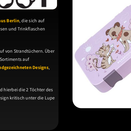
aus Berlin
, die sich auf
osen und Trinkflaschen
auf von Strandtüchern. Über
Sortiments auf
andgezeichneten Designs
,
 hierbei die 2 Töchter des
ign kritisch unter die Lupe